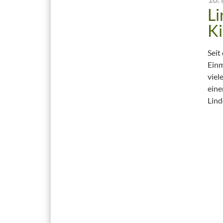
Li
Ki
Seit
Einm
viel
eine
Lind