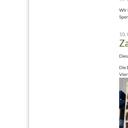
Wir 
Spe
10.
Za
Dies
Die 
Vier