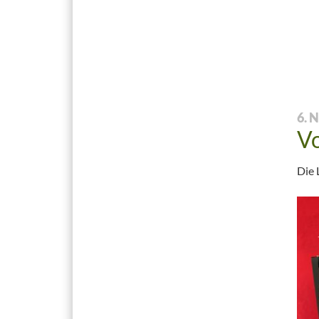
6. 
Vo
Die 