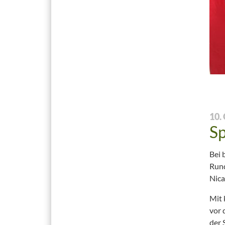
10.
S
Bei 
Rund
Nica
Mit 
vor 
der 