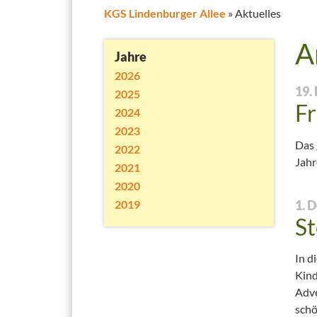
KGS Lindenburger Allee
»
Aktuelles
Team
Leitbild
A
Jahre
Unsere Klassen
Aus der Geschichte d
2026
19.
Schulpflegschaft
Gesunde Schule
2025
F
2024
Eltern-ABC
Katholische Grundsc
2023
Das 
2022
Jahr
Feste
Musik
2021
2020
Terminplan 25/26
Medienkonzept
2019
1. 
St
Karnevalskomitee
Schul- und Hausord
In d
Schulsong
Kind
Adve
schö