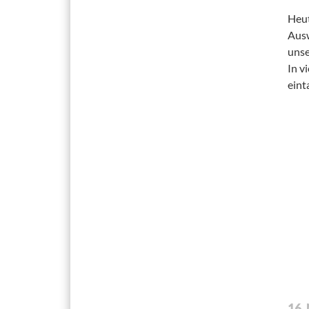
Heut
Ausw
unse
In v
eint
16.